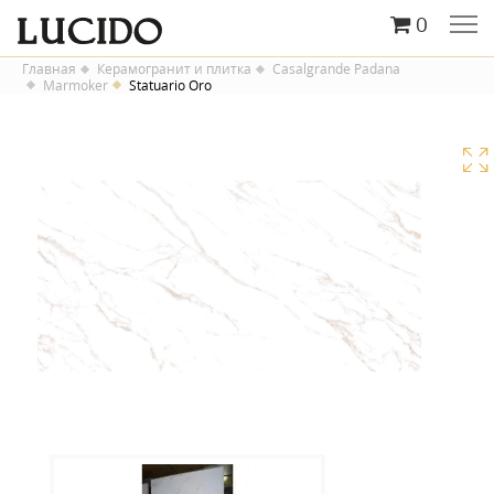
0
Главная
Керамогранит и плитка
Casalgrande Padana
Marmoker
Statuario Oro