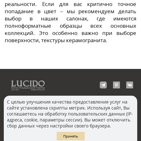
реальности. Если для вас критично точное
попадание в цвет – мы рекомендуем делать
выбор в наших салонах, где имеются
полноформатные образцы всех основных
коллекций. Это особенно важно при выборе
поверхности, текстуры керамогранита.
С целью улучшения качества предоставления услуг на
сайте установлена скрипты метрик. Используя сайт, Вы
КОНТАКТЫ
соглашаетесь на обработку пользовательских данных (IP-
Волгоград
адреса, cookie, параметры сессии). Вы может отключить
Москва, Пречистенка
Екатеринбург
сбор данных через настройки своего браузера.
Казань
Новосибирск
Ростов-на-Дону
Санкт-Петербург
Принять