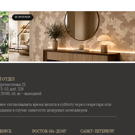
 ОТДЕЛ
Пречистенка 23
75-55 доб. 229
-20:00, сб, вс - выходной
ее согласовывать время визита в субботу через секретаря или
идания в случае занятости дежурных менеджеров.
БИРСК
РОСТОВ-НА-ДОНУ
САНКТ-ПЕТЕРБУРГ