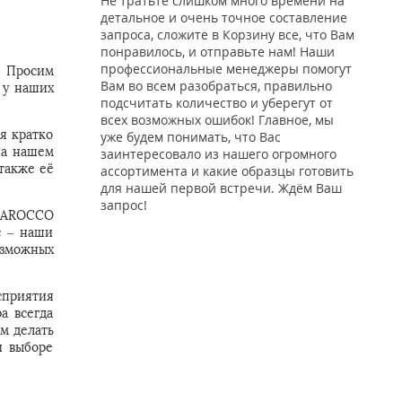
Не тратьте слишком много времени на
детальное и очень точное составление
запроса, сложите в Корзину все, что Вам
понравилось, и отправьте нам! Наши
профессиональные менеджеры помогут
. Просим
Вам во всем разобраться, правильно
 у наших
подсчитать количество и уберегут от
всех возможных ошибок! Главное, мы
я кратко
уже будем понимать, что Вас
на нашем
заинтересовало из нашего огромного
также её
ассортимента и какие образцы готовить
для нашей первой встречи. Ждём Ваш
запрос!
 MAROCCO
с – наши
озможных
сприятия
а всегда
м делать
и выборе