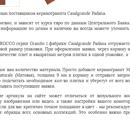
ым поставщиком керамогранита Casalgrande Padana.
евно, и зависят от курса евро по данным Центрального Банка
ую информацию по ценам и наличию вы всегда можете уточнить
ROCCO серии Granito 1 фабрики Casalgrande Padana отгружаетс
овой размер упаковки. При оформлении заявки, через корзину 
личестве плит и квадратных метров плитки в одной упаковке, а 
мое вам количество материала. Просто добавьте керамогранит
Naturale (Матовая), толщина 9 мм в корзину и отправьте запро
подсчитать необходимое кол-во плитки и уберегут от всех в
ывать поступившие заявки.
е артикула на сайте может отличаться от визуального во
 у изображения или видео, а также настройки вашего монитор
Если для вас критично точное попадание в цвет – мы рекомендуе
е образцы всех основных коллекций. Это особенно важно пр