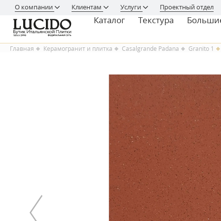
О компании
Клиентам
Услуги
Проектный отдел
Каталог
Текстура
Больши
Главная
Керамогранит и плитка
Casalgrande Padana
Granito 1