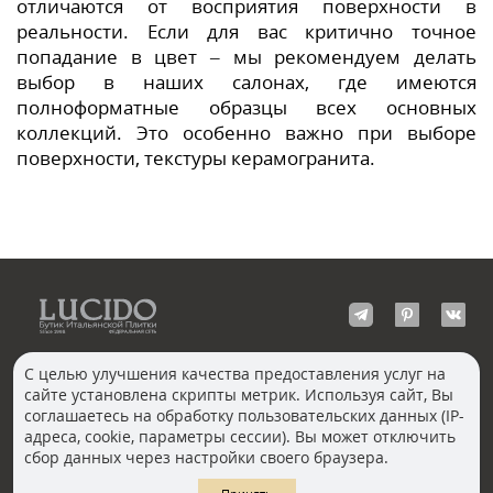
отличаются от восприятия поверхности в
реальности. Если для вас критично точное
попадание в цвет – мы рекомендуем делать
выбор в наших салонах, где имеются
полноформатные образцы всех основных
коллекций. Это особенно важно при выборе
поверхности, текстуры керамогранита.
С целью улучшения качества предоставления услуг на
сайте установлена скрипты метрик. Используя сайт, Вы
КОНТАКТЫ
соглашаетесь на обработку пользовательских данных (IP-
Волгоград
адреса, cookie, параметры сессии). Вы может отключить
Москва, Пречистенка
Екатеринбург
сбор данных через настройки своего браузера.
Казань
Новосибирск
Ростов-на-Дону
Санкт-Петербург