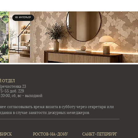
 ОТДЕЛ
Пречистенка 23
75-55 доб. 229
-20:00, сб, вс - выходной
ее согласовывать время визита в субботу через секретаря или
идания в случае занятости дежурных менеджеров.
БИРСК
РОСТОВ-НА-ДОНУ
САНКТ-ПЕТЕРБУРГ