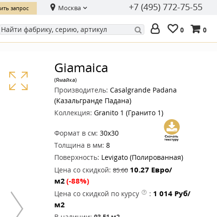
+7 (495) 772-75-55
Москва
ить запрос
0
0
Giamaica
(Ямайка)
Производитель:
Casalgrande Padana
(Казальгранде Падана)
Коллекция:
Granito 1 (Гранито 1)
Формат в см:
30x30
Толщина в мм:
8
Поверхность:
Levigato (Полированная)
10.27
Евро/
Цена со скидкой:
85.60
м2
(-88%)
1 014
Руб/
Цена со скидкой по курсу
:
м2
В наличии:
93.51
м2