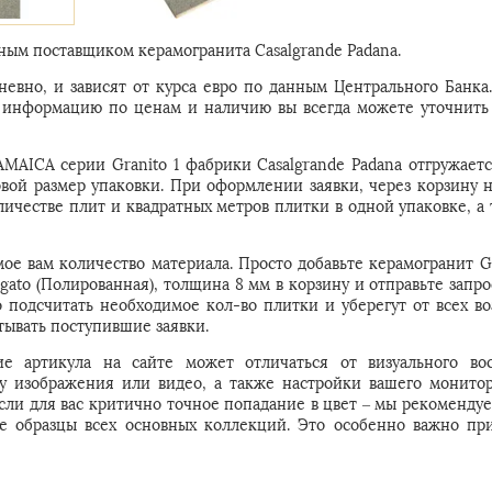
ым поставщиком керамогранита Casalgrande Padana.
евно, и зависят от курса евро по данным Центрального Банка
ую информацию по ценам и наличию вы всегда можете уточнить
MAICA серии Granito 1 фабрики Casalgrande Padana отгружаетс
овой размер упаковки. При оформлении заявки, через корзину 
личестве плит и квадратных метров плитки в одной упаковке, а 
ое вам количество материала. Просто добавьте керамогранит 
vigato (Полированная), толщина 8 мм в корзину и отправьте запр
подсчитать необходимое кол-во плитки и уберегут от всех в
ывать поступившие заявки.
е артикула на сайте может отличаться от визуального во
 у изображения или видео, а также настройки вашего монитор
Если для вас критично точное попадание в цвет – мы рекомендуе
е образцы всех основных коллекций. Это особенно важно пр