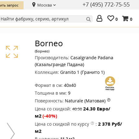
+7 (495) 772-75-55
Москва
ить запрос
0
0
Borneo
(Борнео)
Производитель:
Casalgrande Padana
(Казальгранде Падана)
Коллекция:
Granito 1 (Гранито 1)
Формат в см:
40x40
Толщина в мм:
9
Поверхность:
Naturale (Матовая)
24.30
Евро/
Цена со скидкой:
40.50
м2
(-40%)
2 378
Руб/
Цена со скидкой по курсу
:
м2
В наличии:
11.2
м2