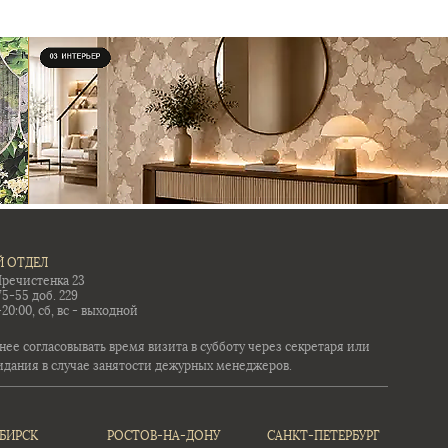
 ОТДЕЛ
Пречистенка 23
75-55 доб. 229
-20:00, сб, вс - выходной
ее согласовывать время визита в субботу через секретаря или
идания в случае занятости дежурных менеджеров.
БИРСК
РОСТОВ-НА-ДОНУ
САНКТ-ПЕТЕРБУРГ