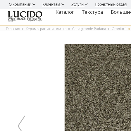
О компании
Клиентам
Услуги
Проектный отдел
Каталог
Текстура
Больши
Главная
Керамогранит и плитка
Casalgrande Padana
Granito 1