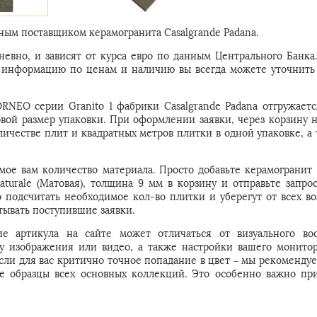
ым поставщиком керамогранита Casalgrande Padana.
евно, и зависят от курса евро по данным Центрального Банка
ую информацию по ценам и наличию вы всегда можете уточнить
RNEO серии Granito 1 фабрики Casalgrande Padana отгружаетс
овой размер упаковки. При оформлении заявки, через корзину 
личестве плит и квадратных метров плитки в одной упаковке, а 
мое вам количество материала. Просто добавьте керамограни
Naturale (Матовая), толщина 9 мм в корзину и отправьте запро
подсчитать необходимое кол-во плитки и уберегут от всех в
ывать поступившие заявки.
е артикула на сайте может отличаться от визуального во
 у изображения или видео, а также настройки вашего монитор
Если для вас критично точное попадание в цвет – мы рекомендуе
е образцы всех основных коллекций. Это особенно важно пр