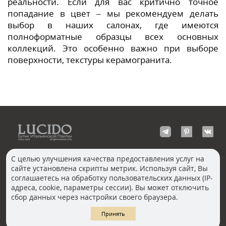
реальности. Если для вас критично точное
попадание в цвет – мы рекомендуем делать
выбор в наших салонах, где имеются
полноформатные образцы всех основных
коллекций. Это особенно важно при выборе
поверхности, текстуры керамогранита.
С целью улучшения качества предоставления услуг на
сайте установлена скрипты метрик. Используя сайт, Вы
КОНТАКТЫ
соглашаетесь на обработку пользовательских данных (IP-
Волгоград
адреса, cookie, параметры сессии). Вы может отключить
Москва, Пречистенка
Екатеринбург
сбор данных через настройки своего браузера.
Казань
Новосибирск
Ростов-на-Дону
Санкт-Петербург
Принять
Челябинск