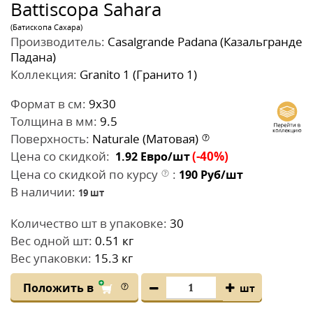
Battiscopa Sahara
(Батископа Сахара)
Производитель:
Casalgrande Padana (Казальгранде
Падана)
Коллекция:
Granito 1 (Гранито 1)
Формат в см:
9x30
Толщина в мм:
9.5
Поверхность:
Naturale (Матовая)
Цена со скидкой:
(-40%)
1.92
Евро/шт
Цена со скидкой по курсу
:
190
Руб/шт
В наличии:
19
шт
Количество шт в упаковке:
30
Вес одной шт:
0.51 кг
Вес упаковки:
15.3 кг
Положить в
шт