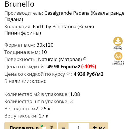
Brunello
Производитель:
Casalgrande Padana (Казальгранде
Падана)
Коллекция:
Earth by Pininfarina (Земля
Пининфарины)
Формат в см:
30x120
Толщина в мм:
10
Поверхность:
Naturale (Матовая)
Цена со скидкой:
(-40%)
49.98
Евро/м2
Цена со скидкой по курсу
:
4 936
Руб/м2
В наличии:
0.72
м2
Количество м2 в упаковке:
1.08
Количество шт в упаковке:
3
Вес одного м2:
25 кг
Вес упаковки:
27 кг
Положить в
м2