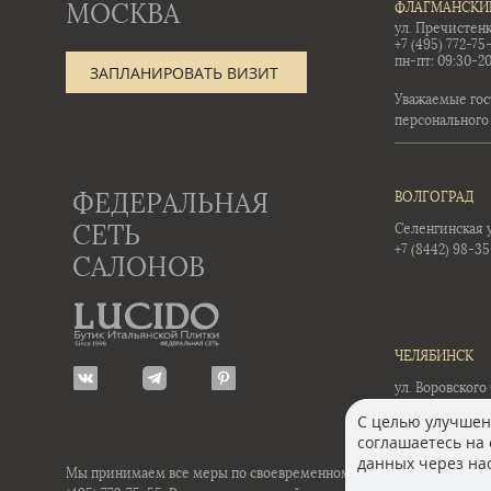
МОСКВА
ФЛАГМАНСКИ
ул. Пречистенк
+7 (495) 772-75
пн-пт: 09:30-20
ЗАПЛАНИРОВАТЬ ВИЗИТ
Уважаемые гос
персонального
ФЕДЕРАЛЬНАЯ
ВОЛГОГРАД
СЕТЬ
Селенгинская ул
+7 (8442) 98-3
САЛОНОВ
ЧЕЛЯБИНСК
ул. Воровского 
+7 (351) 723-01-
С целью улучшени
соглашаетесь на 
данных через нас
Мы принимаем все меры по своевременному обновлению размещенн