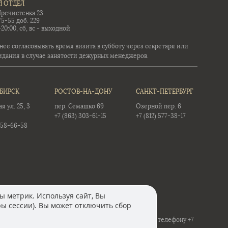
 ОТДЕЛ
Пречистенка 23
75-55 доб. 229
-20:00, сб, вс - выходной
ее согласовывать время визита в субботу через секретаря или
идания в случае занятости дежурных менеджеров.
БИРСК
РОСТОВ-НА-ДОНУ
САНКТ-ПЕТЕРБУРГ
 ул. 25, 3
пер. Семашко 69
Озерной пер. 6
+7 (863) 303-61-15
+7 (812) 577-38-17
358-66-58
ы метрик. Используя сайт, Вы
ры сессии). Вы может отключить сбор
м уточнять стоимость товаров в контакт-центре по телефону +7