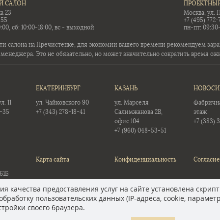
Й САЛОН
ПРОЕКТНЫЙ
а 23
Москва, ул. 
-55
+7 (495) 772-
:00, сб: 10:00-18:00, вс - выходной
пн-пт: 09:30
ти салона на Пречистенке, для экономии вашего времени рекомендуем заран
 менеджера. Это не обязательно, но может значительно сократить время ож
ЕКАТЕРИНБУРГ
КАЗАНЬ
НОВОСИ
. 11
ул. Чайковского 90
ул. Марселя
Фабричная
5-35
+7 (343) 278-18-41
Салимжанова 2В,
этаж
офис 104
+7 (383) 
+7 (960) 048-53-51
Карта сайта
Конфиденциальность
Согласие
61Б
12
я качества предоставления услуг на сайте установлена скрипт
обработку пользовательских данных (IP-адреса, cookie, парамет
тройки своего браузера.
ых на сайте цен, однако во избежание возможных недоразумений, советуе