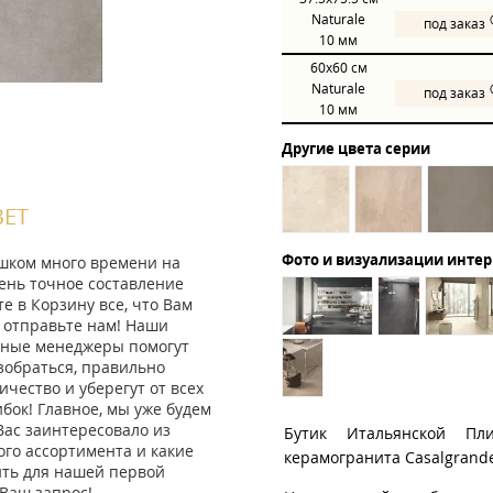
Naturale
под заказ
10 мм
60x60
см
Naturale
под заказ
10 мм
Другие цвета серии
ВЕТ
Фото и визуализации инте
ишком много времени на
ень точное составление
те в Корзину все, что Вам
 отправьте нам! Наши
ные менеджеры помогут
зобраться, правильно
ичество и уберегут от всех
ок! Главное, мы уже будем
Вас заинтересовало из
Бутик Итальянской Пл
го ассортимента и какие
керамогранита Casalgrand
ить для нашей первой
Ваш запрос!