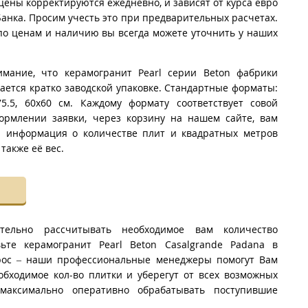
цены корректируются ежедневно, и зависят от курса евро
анка. Просим учесть это при предварительных расчетах.
о ценам и наличию вы всегда можете уточнить у наших
имание, что керамогранит Pearl серии Beton фабрики
жается кратко заводской упаковке. Стандартные форматы:
5x75.5, 60x60 см. Каждому формату соответствует совой
ормлении заявки, через корзину на нашем сайте, вам
я информация о количестве плит и квадратных метров
 также её вес.
тельно рассчитывать необходимое вам количество
ьте керамогранит Pearl Beton Casalgrande Padana в
рос – наши профессиональные менеджеры помогут Вам
обходимое кол-во плитки и уберегут от всех возможных
максимально оперативно обрабатывать поступившие