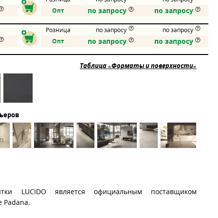
по запросу
по запросу
Опт
Розница
по запросу
по запросу
по запросу
по запросу
Опт
Таблица «Форматы и поверхности»
рьеров
итки LUCIDO является официальным поставщиком
e Padana.