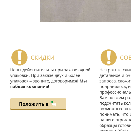
СКИДКИ
СО
Цены действительны при заказе одной
Не тратьте сл
упаковки. При заказе двух и более
детальное и оч
упаковок – звоните, договоримся!
Мы
запроса, сложи
гибкая компания!
понравилось, и
профессиональ
Вам во всем ра
подсчитать кол
Положить в
возможных ошиб
понимать, что 
нашего огромно
образцы готов
встречи. Ждём 