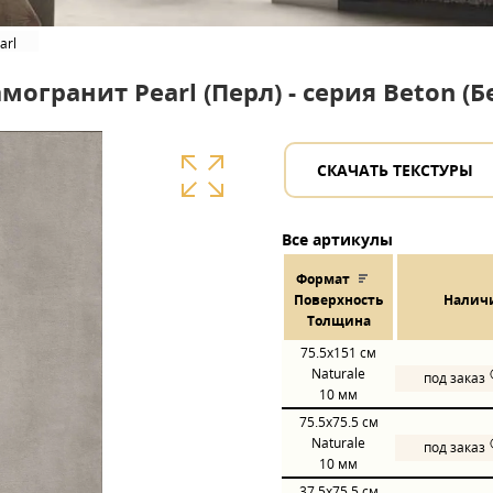
arl
могранит Pearl (Перл) - серия Beton (Б
СКАЧАТЬ ТЕКСТУРЫ
Все артикулы
Формат
Пов
ерхнос
ть
Налич
Толщина
75.5x151
см
Naturale
под заказ
10 мм
75.5x75.5
см
Naturale
под заказ
10 мм
37.5x75.5
см