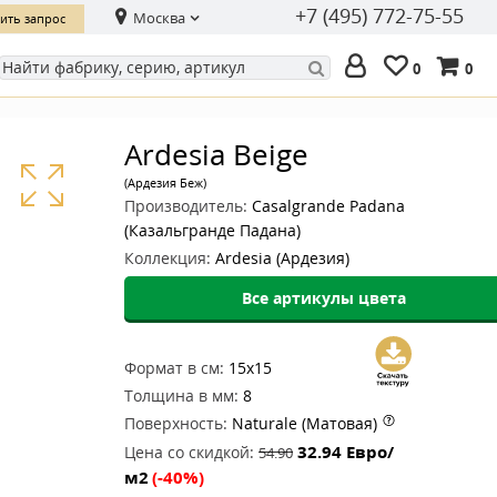
+7 (495) 772-75-55
Москва
ить запрос
0
0
Ardesia Beige
(Ардезия Беж)
Производитель:
Casalgrande Padana
(Казальгранде Падана)
Коллекция:
Ardesia (Ардезия)
Все артикулы цвета
Формат в см:
15x15
Толщина в мм:
8
Поверхность:
Naturale (Матовая)
32.94
Евро/
Цена со скидкой:
54.90
м2
(-40%)