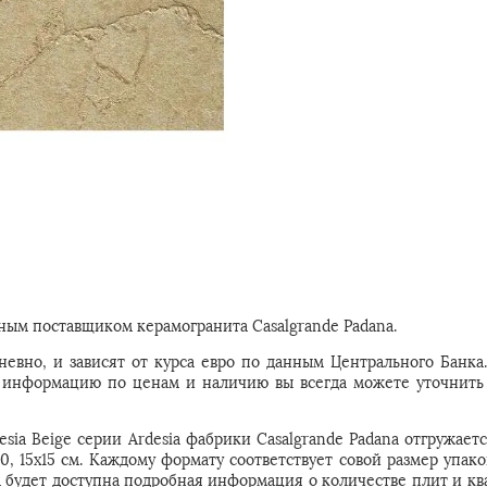
ым поставщиком керамогранита Casalgrande Padana.
евно, и зависят от курса евро по данным Центрального Банка
ую информацию по ценам и наличию вы всегда можете уточнить
sia Beige серии Ardesia фабрики Casalgrande Padana отгружает
0, 15x15 см. Каждому формату соответствует совой размер упак
м будет доступна подробная информация о количестве плит и кв