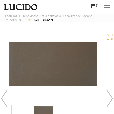
0
Главная
Керамогранит и плитка
Casalgrande Padana
Architecture
LIGHT BROWN