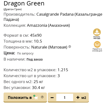
Dragon Green
(Драгон Грин)
Производитель:
Casalgrande Padana (Казальгранде
Падана)
Коллекция:
Amazzonia (Амазония)
Формат в см:
45x90
Толщина в мм:
10.5
Поверхность:
Naturale (Матовая)
Цена:
По запросу
В наличии:
Под заказ
Количество м2 в упаковке:
1.215
Количество шт в упаковке:
3
Вес одного м2:
25 кг
Вес упаковки:
30.4 кг
Положить в
м2