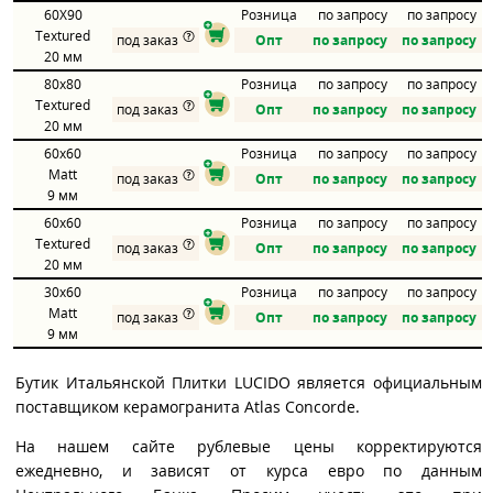
60X90
Розница
по запросу
по запросу
Textured
под заказ
Опт
по запросу
по запросу
20 мм
80x80
Розница
по запросу
по запросу
Textured
под заказ
Опт
по запросу
по запросу
20 мм
60x60
Розница
по запросу
по запросу
Matt
под заказ
Опт
по запросу
по запросу
9 мм
60x60
Розница
по запросу
по запросу
Textured
под заказ
Опт
по запросу
по запросу
20 мм
30x60
Розница
по запросу
по запросу
Matt
под заказ
Опт
по запросу
по запросу
9 мм
Бутик Итальянской Плитки LUCIDO является официальным
поставщиком керамогранита Atlas Concorde.
На нашем сайте рублевые цены корректируются
ежедневно, и зависят от курса евро по данным