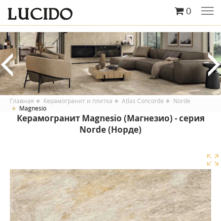
0
Главная
Керамогранит и плитка
Atlas Concorde
Norde
Magnesio
Керамогранит Magnesio (Магнезио) - серия
Norde (Норде)