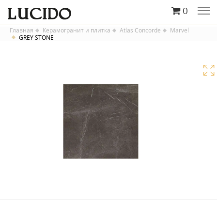
0
Главная
Керамогранит и плитка
Atlas Concorde
Marvel
GREY STONE