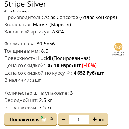
Stripe Silver
(Страйп Силвер)
Производитель:
Atlas Concorde (Атлас Конкорд)
Коллекция:
Marvel (Марвел)
Заводской артикул:
ASC4
Формат в см:
30.5x56
Толщина в мм:
8.5
Поверхность:
Lucidi (Полированная)
Цена со скидкой:
(-40%)
47.10
Евро/шт
Цена со скидкой по курсу
:
4 652
Руб/шт
В наличии:
2
шт
Количество шт в упаковке:
3
Вес одной шт:
2.5 кг
Вес упаковки:
7.5 кг
Положить в
шт