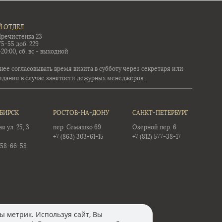
 ОТДЕЛ
Пречистенка 23
75-55 доб. 229
-20:00, сб, вс - выходной
ее согласовывать время визита в субботу через секретаря или
идания в случае занятости дежурных менеджеров.
БИРСК
РОСТОВ-НА-ДОНУ
САНКТ-ПЕТЕРБУРГ
 ул. 25, 3
пер. Семашко 69
Озерной пер. 6
+7 (863) 303-61-15
+7 (812) 577-38-17
358-66-58
ы метрик. Используя сайт, Вы