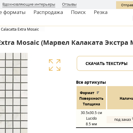
Вдохновляющие интерьеры
Отзывы
Отправ
е форматы
Распродажа
Поиск
Резка
 Calacatta Extra Mosaic
xtra Mosaic (Марвел Калаката Экстра 
СКАЧАТЬ ТЕКСТУРЫ
Все артикулы
Формат
Пов
ерхнос
ть
Налич
Толщина
30.5x30.5
см
Lucido
под заказ
8.5 мм