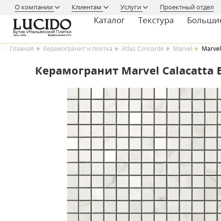
О компании
Клиентам
Услуги
Проектный отдел
Каталог
Текстура
Больши
Главная
Керамогранит и плитка
Atlas Concorde
Marvel
Marvel
Керамогранит Marvel Calacatta E