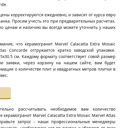
rde.
цены корректируются ежедневно, и зависят от курса евро
анка. Просим учесть это при предварительных расчетах.
о ценам и наличию вы всегда можете уточнить у наших
мание, что керамогранит Marvel Calacatta Extra Mosaic
las Concorde отгружается кратко заводской упаковке.
5x30.5 см. Каждому формату соответствует совой размер
и заявки, через корзину на нашем сайте, вам будет
мация о количестве плит и квадратных метров плитки в
вес.
тельно рассчитывать необходимое вам количество
 керамогранит Marvel Calacatta Extra Mosaic Marvel Atlas
тправьте запрос – наши профессиональные менеджеры
дсчитать необходимое кол-во плитки и уберегут от всех