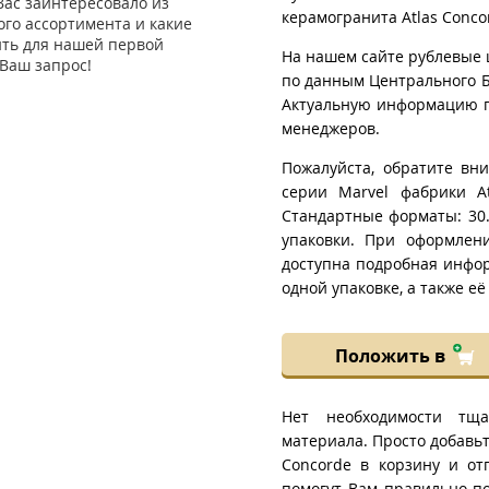
Вас заинтересовало из
керамогранита Atlas Conco
го ассортимента и какие
ить для нашей первой
На нашем сайте рублевые 
Ваш запрос!
по данным Центрального Б
Актуальную информацию п
менеджеров.
Пожалуйста, обратите вни
серии Marvel фабрики At
Стандартные форматы: 30.
упаковки. При оформлени
доступна подробная инфор
одной упаковке, а также её 
Положить в
Нет необходимости тща
материала. Просто добавьте
Concorde в корзину и о
помогут Вам правильно по