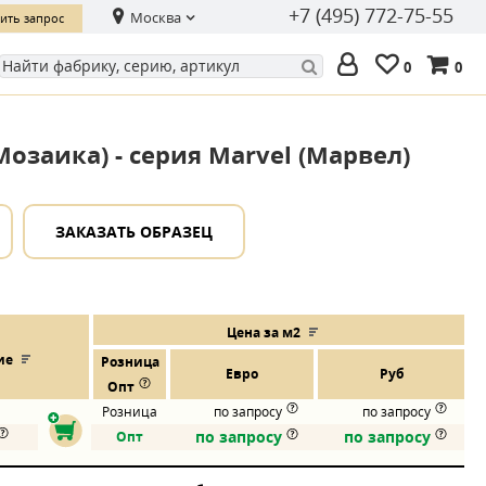
+7 (495) 772-75-55
Москва
ить запрос
0
0
Мозаика) - серия Marvel (Марвел)
ЗАКАЗАТЬ ОБРАЗЕЦ
Цена за м2
ие
Розница
Евро
Руб
Опт
Розница
по запросу
по запросу
по запросу
по запросу
Опт