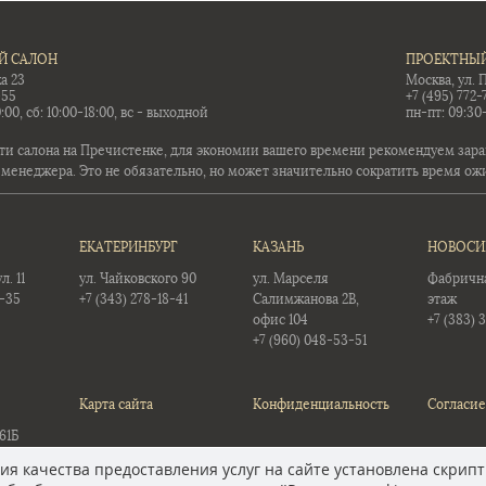
Й САЛОН
ПРОЕКТНЫЙ
а 23
Москва, ул. 
-55
+7 (495) 772-
:00, сб: 10:00-18:00, вс - выходной
пн-пт: 09:30
ти салона на Пречистенке, для экономии вашего времени рекомендуем заран
 менеджера. Это не обязательно, но может значительно сократить время ож
ЕКАТЕРИНБУРГ
КАЗАНЬ
НОВОСИ
. 11
ул. Чайковского 90
ул. Марселя
Фабричная
5-35
+7 (343) 278-18-41
Салимжанова 2В,
этаж
офис 104
+7 (383) 
+7 (960) 048-53-51
Карта сайта
Конфиденциальность
Согласие
61Б
12
я качества предоставления услуг на сайте установлена скрипт