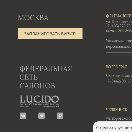
МОСКВА
ФЛАГМАНСКИ
ул. Пречистенк
+7 (495) 772-75
пн-пт: 09:30-20
ЗАПЛАНИРОВАТЬ ВИЗИТ
Уважаемые гос
персонального
ФЕДЕРАЛЬНАЯ
ВОЛГОГРАД
СЕТЬ
Селенгинская ул
+7 (8442) 98-3
САЛОНОВ
ЧЕЛЯБИНСК
ул. Воровского 
+7 (351) 723-01-
С целью улучшени