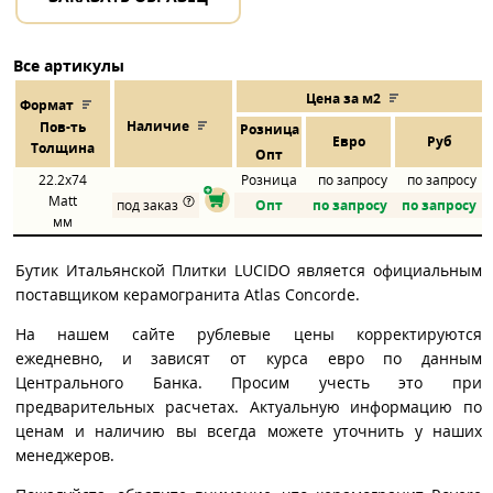
Все артикулы
Цена за м2
Формат
Наличие
Пов
-
ть
Розница
Евро
Руб
Толщина
Опт
22.2x74
Розница
по запросу
по запросу
Matt
под заказ
Опт
по запросу
по запросу
мм
Бутик Итальянской Плитки LUCIDO является официальным
поставщиком керамогранита Atlas Concorde.
На нашем сайте рублевые цены корректируются
ежедневно, и зависят от курса евро по данным
Центрального Банка. Просим учесть это при
предварительных расчетах. Актуальную информацию по
ценам и наличию вы всегда можете уточнить у наших
менеджеров.