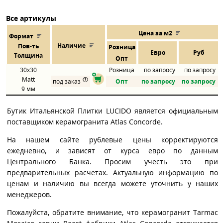
Все артикулы
Цена за м2
Формат
Наличие
Пов
-
ть
Розница
Евро
Руб
Толщина
Опт
30x30
Розница
по запросу
по запросу
Matt
под заказ
Опт
по запросу
по запросу
9 мм
Бутик Итальянской Плитки LUCIDO является официальным
поставщиком керамогранита Atlas Concorde.
На нашем сайте рублевые цены корректируются
ежедневно, и зависят от курса евро по данным
Центрального Банка. Просим учесть это при
предварительных расчетах. Актуальную информацию по
ценам и наличию вы всегда можете уточнить у наших
менеджеров.
Пожалуйста, обратите внимание, что керамогранит Tarmac