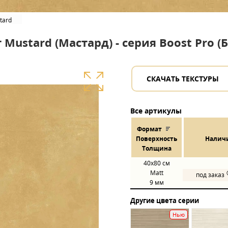
tard
Mustard (Мастард) - серия Boost Pro (
СКАЧАТЬ ТЕКСТУРЫ
Все артикулы
Формат
Пов
ерхнос
ть
Налич
Толщина
40x80
см
Matt
под заказ
9 мм
Другие цвета серии
Нью