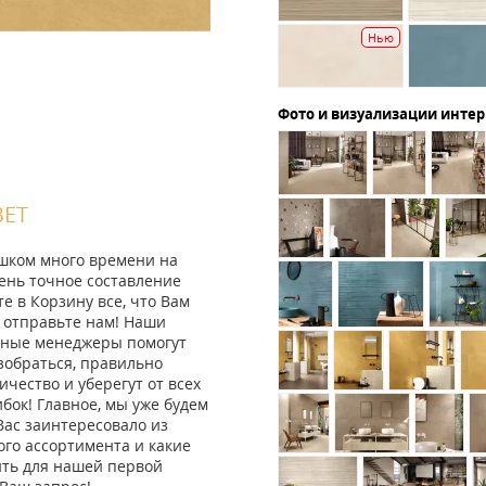
Нью
Фото и визуализации инте
ВЕТ
ишком много времени на
ень точное составление
те в Корзину все, что Вам
 отправьте нам! Наши
ные менеджеры помогут
зобраться, правильно
ичество и уберегут от всех
ок! Главное, мы уже будем
Вас заинтересовало из
го ассортимента и какие
ить для нашей первой