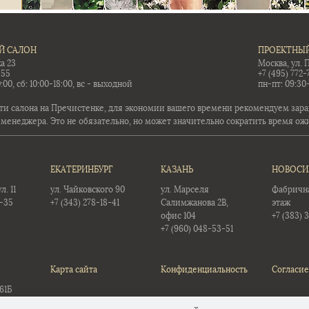
Й САЛОН
ПРОЕКТНЫЙ
а 23
Москва, ул. 
-55
+7 (495) 772-
:00, сб: 10:00-18:00, вс - выходной
пн-пт: 09:30
ти салона на Пречистенке, для экономии вашего времени рекомендуем заран
 менеджера. Это не обязательно, но может значительно сократить время ож
ЕКАТЕРИНБУРГ
КАЗАНЬ
НОВОСИ
. 11
ул. Чайковского 90
ул. Марселя
Фабричная
5-35
+7 (343) 278-18-41
Салимжанова 2В,
этаж
офис 104
+7 (383) 
+7 (960) 048-53-51
Карта сайта
Конфиденциальность
Согласие
61Б
12