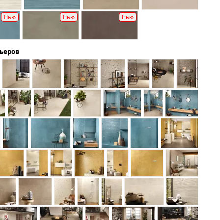
Нью
Нью
Нью
рьеров