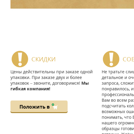
СКИДКИ
СО
Цены действительны при заказе одной
Не тратьте сл
упаковки. При заказе двух и более
детальное и оч
упаковок – звоните, договоримся!
Мы
запроса, сложи
гибкая компания!
понравилось, и
профессиональ
Вам во всем ра
подсчитать кол
Положить в
возможных ошиб
понимать, что 
нашего огромно
образцы готов