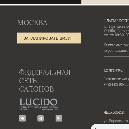
МОСКВА
ФЛАГМАНСКИ
ул. Пречистенк
+7 (495) 772-75
пн-пт: 09:30-20
ЗАПЛАНИРОВАТЬ ВИЗИТ
Уважаемые гос
персонального
ФЕДЕРАЛЬНАЯ
ВОЛГОГРАД
СЕТЬ
Селенгинская ул
+7 (8442) 98-3
САЛОНОВ
ЧЕЛЯБИНСК
ул. Воровского 
+7 (351) 723-01-