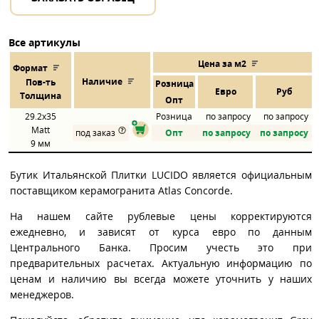
Все артикулы
Цена за м2
Формат
Наличие
Пов
-
ть
Розница
Евро
Руб
Толщина
Опт
29.2x35
Розница
по запросу
по запросу
Matt
под заказ
Опт
по запросу
по запросу
9 мм
Бутик Итальянской Плитки LUCIDO является официальным
поставщиком керамогранита Atlas Concorde.
На нашем сайте рублевые цены корректируются
ежедневно, и зависят от курса евро по данным
Центрального Банка. Просим учесть это при
предварительных расчетах. Актуальную информацию по
ценам и наличию вы всегда можете уточнить у наших
менеджеров.