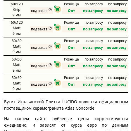
60x120
Розница
по запросу
по запросу
Grip
под заказ
Опт
по запросу
по запросу
9 мм
60x120
Розница
по запросу
по запросу
Matt
под заказ
Опт
по запросу
по запросу
9 мм
80x80
Розница
по запросу
по запросу
Matt
под заказ
Опт
по запросу
по запросу
9 мм
60x60
Розница
по запросу
по запросу
Matt
под заказ
Опт
по запросу
по запросу
9 мм
30x60
Розница
по запросу
по запросу
Matt
под заказ
Опт
по запросу
по запросу
9 мм
Бутик Итальянской Плитки LUCIDO является официальным
поставщиком керамогранита Atlas Concorde.
На нашем сайте рублевые цены корректируются
ежедневно, и зависят от курса евро по данным