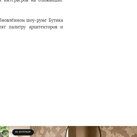
ик интерьеров на ближайшие
 обновлённом шоу-руме Бутика
ят палитру архитекторов и