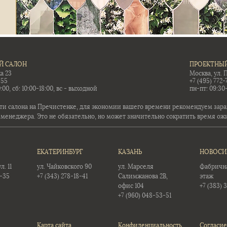
Й САЛОН
ПРОЕКТНЫЙ
а 23
Москва, ул. 
-55
+7 (495) 772-
:00, сб: 10:00-18:00, вс - выходной
пн-пт: 09:30
ти салона на Пречистенке, для экономии вашего времени рекомендуем заран
 менеджера. Это не обязательно, но может значительно сократить время ож
ЕКАТЕРИНБУРГ
КАЗАНЬ
НОВОСИ
. 11
ул. Чайковского 90
ул. Марселя
Фабричная
5-35
+7 (343) 278-18-41
Салимжанова 2В,
этаж
офис 104
+7 (383) 
+7 (960) 048-53-51
Карта сайта
Конфиденциальность
Согласие