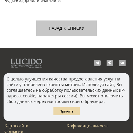
Будьте здоровы и счастливы!
НАЗАД К СПИСКУ
С целью улучшения качества предоставления услуг на
сайте установлена скрипты метрик. Используя сайт, Вы
КОНТАКТЫ
соглашаетесь на обработку пользовательских данных (IP-
Волгоград
адреса, cookie, параметры сессии). Вы может отключить
Москва, Пречистенка
Екатеринбург
сбор данных через настройки своего браузера.
Казань
Новосибирск
Ростов-на-Дону
Санкт-Петербург
Принять
Челябинск
Карта сайта
Кофиденциальность
Согласие