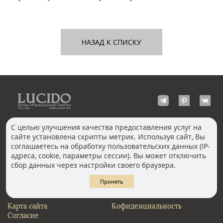
НАЗАД К СПИСКУ
С целью улучшения качества предоставления услуг на
сайте установлена скрипты метрик. Используя сайт, Вы
КОНТАКТЫ
соглашаетесь на обработку пользовательских данных (IP-
Волгоград
адреса, cookie, параметры сессии). Вы может отключить
Москва, Пречистенка
Екатеринбург
сбор данных через настройки своего браузера.
Казань
Новосибирск
Ростов-на-Дону
Санкт-Петербург
Принять
Челябинск
Карта сайта
Кофиденциальность
Согласие