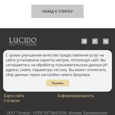
НАЗАД К СПИСКУ
С целью улучшения качества предоставления услуг на
сайте установлена скрипты метрик. Используя сайт, Вы
КОНТАКТЫ
соглашаетесь на обработку пользовательских данных (IP-
Волгоград
адреса, cookie, параметры сессии). Вы может отключить
Москва, Пречистенка
Екатеринбург
сбор данных через настройки своего браузера.
Казань
Новосибирск
Ростов-на-Дону
Санкт-Петербург
Принять
Челябинск
Карта сайта
Кофиденциальность
Согласие
ООО "Лучидо", ОГРН 1137746473138, Москва, Еропкинский