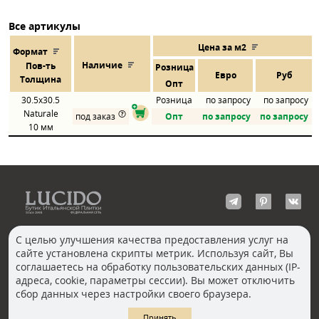
Все артикулы
Цена за м2
Формат
Наличие
Пов
-
ть
Розница
Евро
Руб
Толщина
Опт
30.5x30.5
Розница
по запросу
по запросу
Naturale
под заказ
Опт
по запросу
по запросу
10 мм
С целью улучшения качества предоставления услуг на
сайте установлена скрипты метрик. Используя сайт, Вы
КОНТАКТЫ
соглашаетесь на обработку пользовательских данных (IP-
Волгоград
адреса, cookie, параметры сессии). Вы может отключить
Москва, Пречистенка
Екатеринбург
сбор данных через настройки своего браузера.
Казань
Новосибирск
Ростов-на-Дону
Санкт-Петербург
Принять