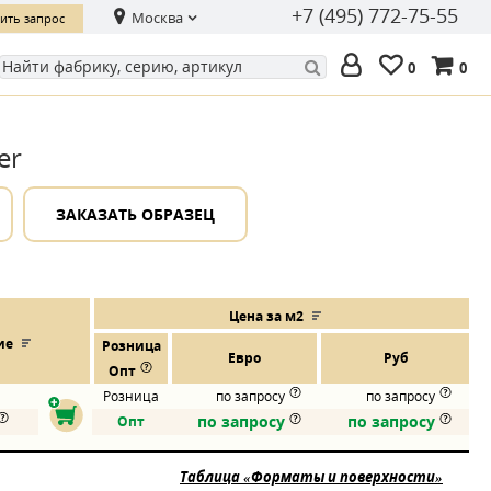
+7 (495) 772-75-55
Москва
ить запрос
0
0
er
ЗАКАЗАТЬ ОБРАЗЕЦ
Цена за м2
ие
Розница
Евро
Руб
Опт
Розница
по запросу
по запросу
по запросу
по запросу
Опт
Таблица «Форматы и поверхности»