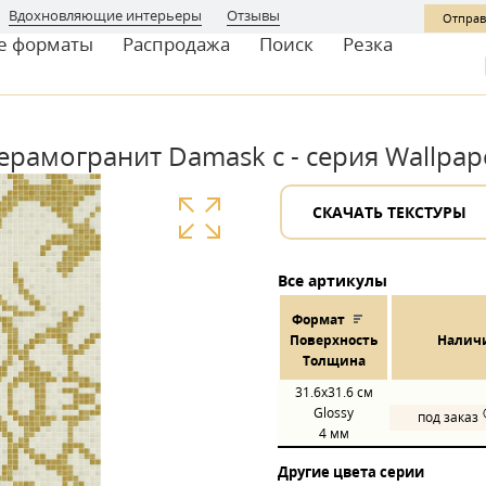
Вдохновляющие интерьеры
Отзывы
Отправ
е форматы
Распродажа
Поиск
Резка
ерамогранит Damask c - серия Wallpap
СКАЧАТЬ ТЕКСТУРЫ
Все артикулы
Формат
Пов
ерхнос
ть
Налич
Толщина
31.6x31.6
см
Glossy
под заказ
4 мм
Другие цвета серии