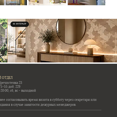
 ОТДЕЛ
Пречистенка 23
75-55 доб. 229
-20:00, сб, вс - выходной
ее согласовывать время визита в субботу через секретаря или
идания в случае занятости дежурных менеджеров.