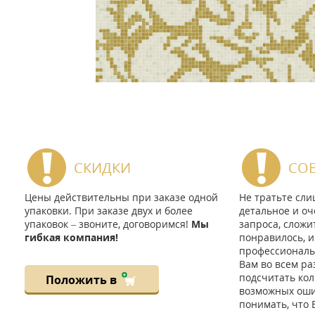
СКИДКИ
СО
Цены действительны при заказе одной
Не тратьте сл
упаковки. При заказе двух и более
детальное и оч
упаковок – звоните, договоримся!
Мы
запроса, сложи
гибкая компания!
понравилось, и
профессиональ
Вам во всем ра
подсчитать кол
Положить в
возможных ошиб
понимать, что 