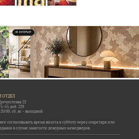
 ОТДЕЛ
Пречистенка 23
75-55 доб. 229
-20:00, сб, вс - выходной
ее согласовывать время визита в субботу через секретаря или
идания в случае занятости дежурных менеджеров.