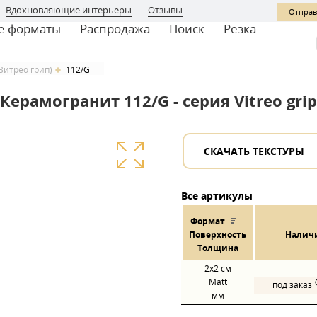
Вдохновляющие интерьеры
Отзывы
Отправ
е форматы
Распродажа
Поиск
Резка
 (Витрео грип)
112/G
Керамогранит 112/G - серия Vitreo grip
СКАЧАТЬ ТЕКСТУРЫ
Все артикулы
Формат
Пов
ерхнос
ть
Налич
Толщина
2x2
см
Matt
под заказ
мм