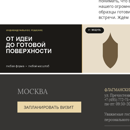
понимать, что 
нашего огромно
образцы готов
встречи. Ждём 
МОСКВА
ФЛАГМАНСКИ
ул. Пречистенк
+7 (495) 772-75
пн-пт: 09:30-20
ЗАПЛАНИРОВАТЬ ВИЗИТ
Уважаемые гос
персонального