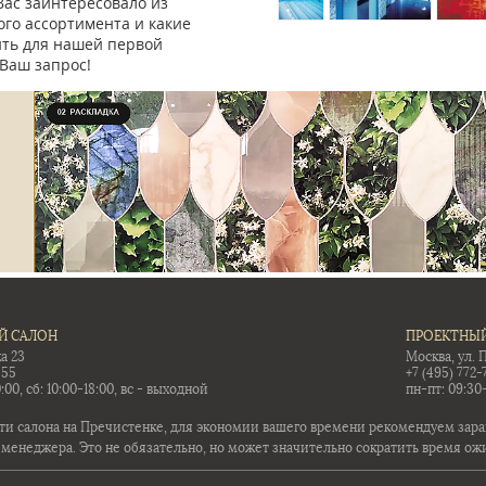
Вас заинтересовало из
го ассортимента и какие
ить для нашей первой
Ваш запрос!
Й САЛОН
ПРОЕКТНЫЙ
а 23
Москва, ул. 
-55
+7 (495) 772-
:00, сб: 10:00-18:00, вс - выходной
пн-пт: 09:30
ти салона на Пречистенке, для экономии вашего времени рекомендуем заран
 менеджера. Это не обязательно, но может значительно сократить время ож