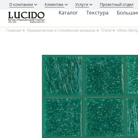
О компании
Клиентам
Услуги
Проектный отдел
Каталог
Текстура
Больши
Главная
Керамическая и стеклянная мозаика
Trend
Vitreo (Вит