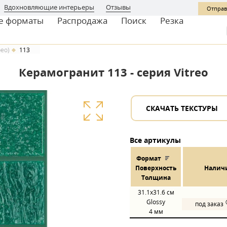
Вдохновляющие интерьеры
Отзывы
Отправ
е форматы
Распродажа
Поиск
Резка
рео)
113
Керамогранит 113 - серия Vitreo
СКАЧАТЬ ТЕКСТУРЫ
Все артикулы
Формат
Пов
ерхнос
ть
Налич
Толщина
31.1x31.6
см
Glossy
под заказ
4 мм