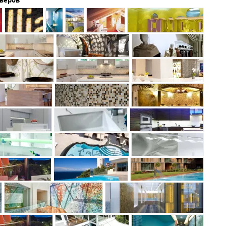
рьеров