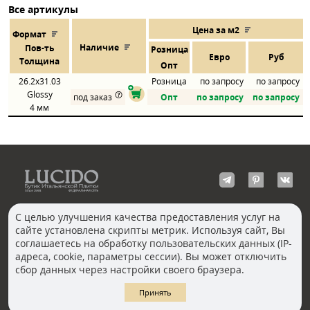
Все артикулы
Цена за м2
Формат
Наличие
Пов
-
ть
Розница
Евро
Руб
Толщина
Опт
26.2x31.03
Розница
по запросу
по запросу
Glossy
под заказ
Опт
по запросу
по запросу
4 мм
С целью улучшения качества предоставления услуг на
сайте установлена скрипты метрик. Используя сайт, Вы
КОНТАКТЫ
соглашаетесь на обработку пользовательских данных (IP-
Волгоград
адреса, cookie, параметры сессии). Вы может отключить
Москва, Пречистенка
Екатеринбург
сбор данных через настройки своего браузера.
Казань
Новосибирск
Ростов-на-Дону
Санкт-Петербург
Принять
Челябинск