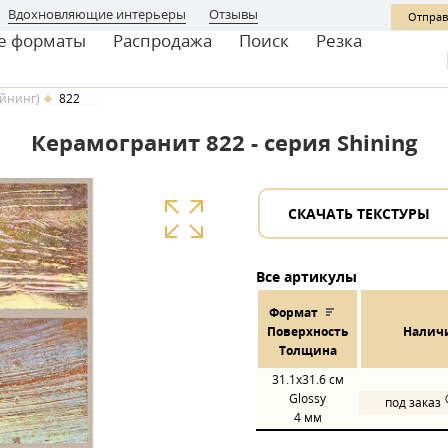
Вдохновляющие интерьеры
Отзывы
Отправ
е форматы
Распродажа
Поиск
Резка
айнинг)
822
Керамогранит 822 - серия Shining
СКАЧАТЬ ТЕКСТУРЫ
Все артикулы
Формат
Пов
ерхнос
ть
Налич
Толщина
31.1x31.6
см
Glossy
под заказ
4 мм