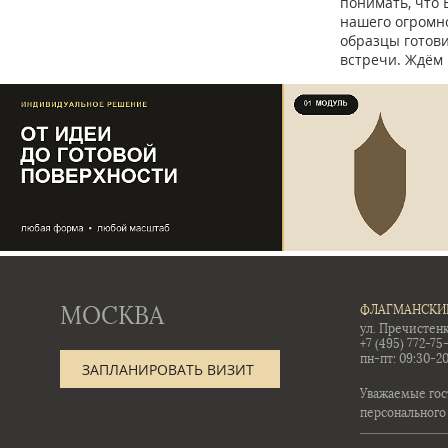
понимать, что 
нашего огромно
образцы готов
встречи. Ждём 
МОСКВА
ФЛАГМАНСКИ
ул. Пречистенк
+7 (495) 772-75
пн-пт: 09:30-20
ЗАПЛАНИРОВАТЬ ВИЗИТ
Уважаемые гос
персонального