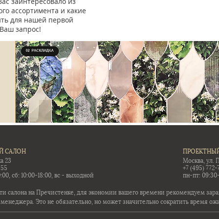
Вас заинтересовало из
го ассортимента и какие
ить для нашей первой
Ваш запрос!
Й САЛОН
ПРОЕКТНЫЙ
а 23
Москва, ул. 
-55
+7 (495) 772-
:00, сб: 10:00-18:00, вс - выходной
пн-пт: 09:30
ти салона на Пречистенке, для экономии вашего времени рекомендуем заран
 менеджера. Это не обязательно, но может значительно сократить время ож