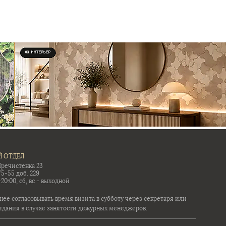
 ОТДЕЛ
Пречистенка 23
75-55 доб. 229
-20:00, сб, вс - выходной
ее согласовывать время визита в субботу через секретаря или
идания в случае занятости дежурных менеджеров.