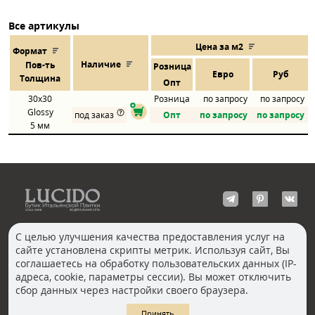
Все артикулы
Цена за м2
Формат
Наличие
Пов
-
ть
Розница
Евро
Руб
Толщина
Опт
30x30
Розница
по запросу
по запросу
Glossy
под заказ
Опт
по запросу
по запросу
5 мм
С целью улучшения качества предоставления услуг на
сайте установлена скрипты метрик. Используя сайт, Вы
КОНТАКТЫ
соглашаетесь на обработку пользовательских данных (IP-
Волгоград
адреса, cookie, параметры сессии). Вы может отключить
Москва, Пречистенка
Екатеринбург
сбор данных через настройки своего браузера.
Казань
Новосибирск
Ростов-на-Дону
Санкт-Петербург
Принять