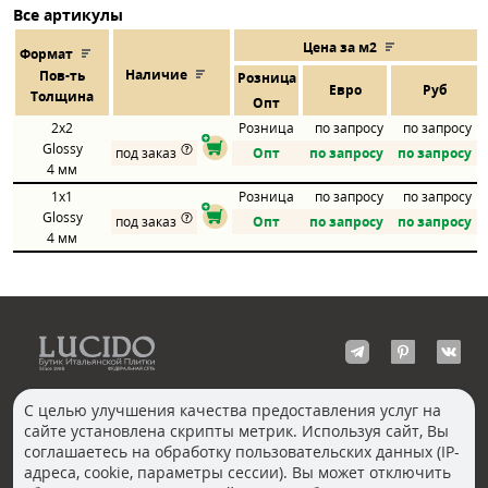
Все артикулы
Цена за м2
Формат
Наличие
Пов
-
ть
Розница
Евро
Руб
Толщина
Опт
2x2
Розница
по запросу
по запросу
Glossy
под заказ
Опт
по запросу
по запросу
4 мм
1x1
Розница
по запросу
по запросу
Glossy
под заказ
Опт
по запросу
по запросу
4 мм
С целью улучшения качества предоставления услуг на
сайте установлена скрипты метрик. Используя сайт, Вы
КОНТАКТЫ
соглашаетесь на обработку пользовательских данных (IP-
Волгоград
адреса, cookie, параметры сессии). Вы может отключить
Москва, Пречистенка
Екатеринбург