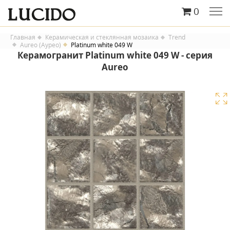
0
Главная
Керамическая и стеклянная мозаика
Trend
Aureo (Аурео)
Platinum white 049 W
Керамогранит Platinum white 049 W - серия
Aureo