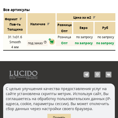
Все артикулы
Цена за м2
Формат
Наличие
Пов
-
ть
Розница
Евро
Руб
Толщина
Опт
31.1x31.6
Розница
по запросу
по запросу
Smooth
под заказ
Опт
по запросу
по запросу
4 мм
С целью улучшения качества предоставления услуг на
сайте установлена скрипты метрик. Используя сайт, Вы
КОНТАКТЫ
соглашаетесь на обработку пользовательских данных (IP-
Волгоград
адреса, cookie, параметры сессии). Вы может отключить
Москва, Пречистенка
Екатеринбург
сбор данных через настройки своего браузера.
Казань
Новосибирск
Ростов-на-Дону
Санкт-Петербург
Принять