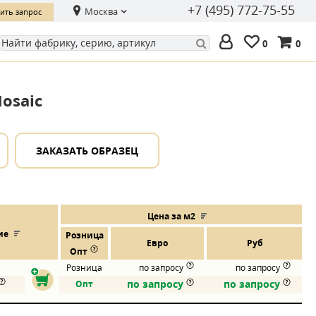
+7 (495) 772-75-55
Москва
ить запрос
0
0
Mosaic
ЗАКАЗАТЬ ОБРАЗЕЦ
Цена за м2
ие
Розница
Евро
Руб
Опт
Розница
по запросу
по запросу
по запросу
по запросу
Опт