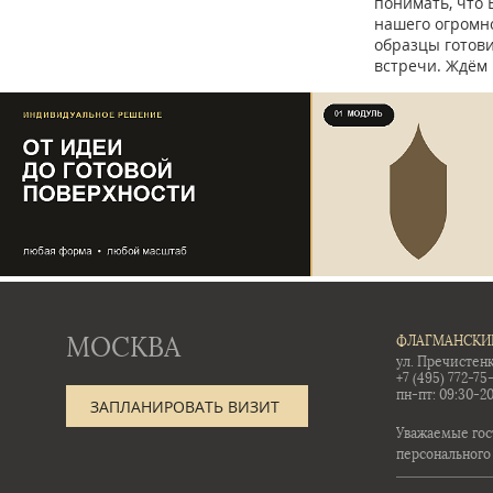
понимать, что 
нашего огромно
образцы готов
встречи. Ждём 
МОСКВА
ФЛАГМАНСКИ
ул. Пречистенк
+7 (495) 772-75
пн-пт: 09:30-20
ЗАПЛАНИРОВАТЬ ВИЗИТ
Уважаемые гос
персонального