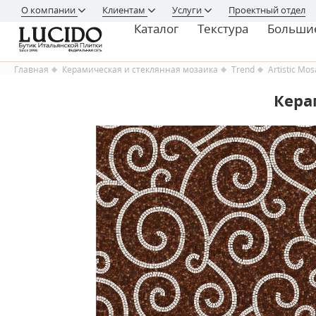
О компании
Клиентам
Услуги
Проектный отдел
Каталог
Текстура
Больши
Главная
Керамическая и стеклянная мозаика
Trend
Artistic Mo
Керам