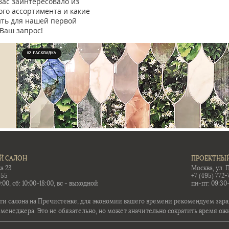
Вас заинтересовало из
го ассортимента и какие
ить для нашей первой
Ваш запрос!
Й САЛОН
ПРОЕКТНЫЙ
а 23
Москва, ул. 
-55
+7 (495) 772-
:00, сб: 10:00-18:00, вс - выходной
пн-пт: 09:30
ти салона на Пречистенке, для экономии вашего времени рекомендуем заран
 менеджера. Это не обязательно, но может значительно сократить время ож