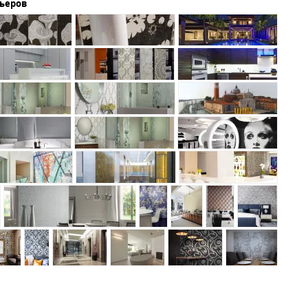
рьеров