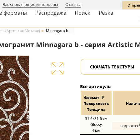
Вдохновляющие интерьеры
Отзывы
Отправ
е форматы
Распродажа
Поиск
Резка
saic (Артистик Мозаик)
Minnagara b
огранит Minnagara b - серия Artistic 
СКАЧАТЬ ТЕКСТУРЫ
Все артикулы
Формат
Пов
ерхнос
ть
Налич
Толщина
31.6x31.6
см
Glossy
под заказ
4 мм