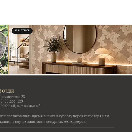
 ОТДЕЛ
Пречистенка 23
75-55 доб. 229
-20:00, сб, вс - выходной
ее согласовывать время визита в субботу через секретаря или
идания в случае занятости дежурных менеджеров.