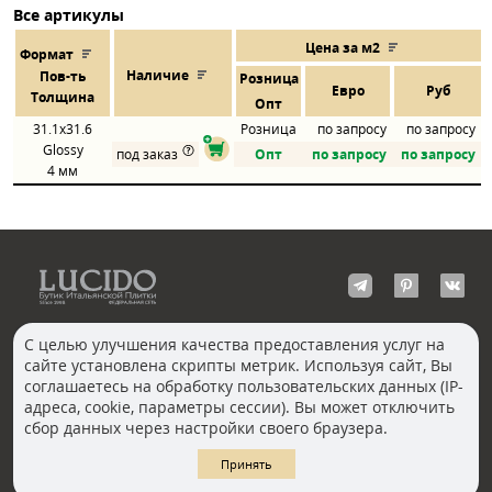
Все артикулы
Цена за м2
Формат
Наличие
Пов
-
ть
Розница
Евро
Руб
Толщина
Опт
31.1x31.6
Розница
по запросу
по запросу
Glossy
под заказ
Опт
по запросу
по запросу
4 мм
С целью улучшения качества предоставления услуг на
сайте установлена скрипты метрик. Используя сайт, Вы
КОНТАКТЫ
соглашаетесь на обработку пользовательских данных (IP-
Волгоград
адреса, cookie, параметры сессии). Вы может отключить
Москва, Пречистенка
Екатеринбург
сбор данных через настройки своего браузера.
Казань
Новосибирск
Ростов-на-Дону
Санкт-Петербург
Принять
Челябинск