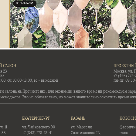
Й САЛОН
ПРОЕКТНЫЙ
а 23
Москва, ул. 
-55
+7 (495) 772-
:00, сб: 10:00-18:00, вс - выходной
пн-пт: 09:30
ти салона на Пречистенке, для экономии вашего времени рекомендуем заран
 менеджера. Это не обязательно, но может значительно сократить время ож
ЕКАТЕРИНБУРГ
КАЗАНЬ
НОВОСИ
. 11
ул. Чайковского 90
ул. Марселя
Фабричная
5-35
+7 (343) 278-18-41
Салимжанова 2В,
этаж