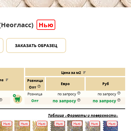
 (Неогласс)
Нью
ЗАКАЗАТЬ ОБРАЗЕЦ
Цена за м2
ие
Розница
Евро
Руб
Опт
Розница
по запросу
по запросу
по запросу
по запросу
Опт
Таблица «Форматы и поверхности»
Нью
Нью
Нью
Нью
Нью
Нью
Нью