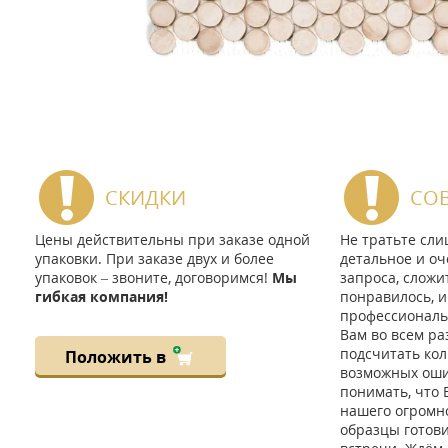
СКИДКИ
СО
Цены действительны при заказе одной
Не тратьте сл
упаковки. При заказе двух и более
детальное и оч
упаковок – звоните, договоримся!
Мы
запроса, сложи
гибкая компания!
понравилось, и
профессиональ
Вам во всем ра
подсчитать кол
Положить в
возможных ошиб
понимать, что 
нашего огромно
образцы готов