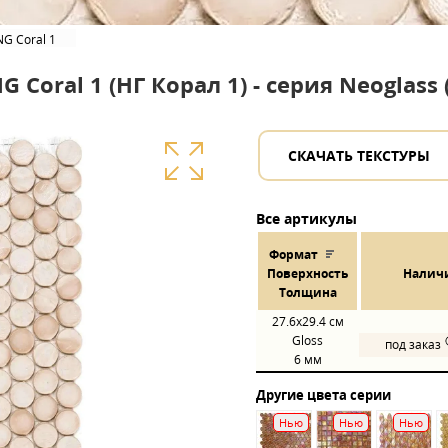
NG Coral 1
 Coral 1 (НГ Корал 1) - серия Neoglass
СКАЧАТЬ ТЕКСТУРЫ
Все артикулы
Формат
Пов
ерхнос
ть
Налич
Толщина
27.6x29.4
см
Gloss
под заказ
6 мм
Другие цвета серии
Нью
Нью
Нью