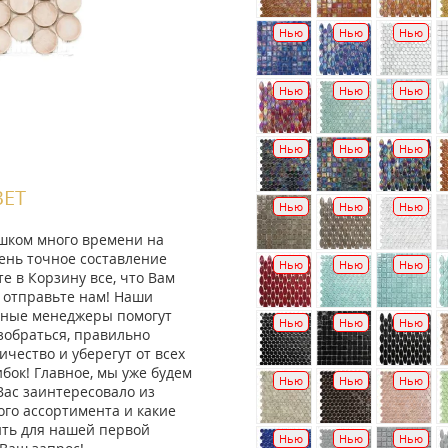
Нью
Нью
Нью
Нью
Нью
Нью
Нью
Нью
Нью
ВЕТ
Нью
Нью
Нью
ишком много времени на
ень точное составление
Нью
Нью
Нью
те в Корзину все, что Вам
 отправьте нам! Наши
ные менеджеры помогут
Нью
Нью
Нью
зобраться, правильно
ичество и уберегут от всех
ок! Главное, мы уже будем
Нью
Нью
Нью
Вас заинтересовало из
го ассортимента и какие
ить для нашей первой
Нью
Нью
Нью