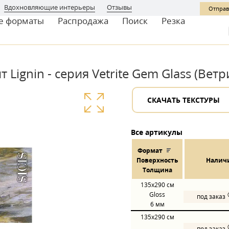
Вдохновляющие интерьеры
Отзывы
Отправ
е форматы
Распродажа
Поиск
Резка
Lignin - серия Vetrite Gem Glass (Вет
СКАЧАТЬ ТЕКСТУРЫ
Все артикулы
Формат
Пов
ерхнос
ть
Налич
Толщина
135x290
см
Gloss
под заказ
6 мм
135x290
см
под заказ