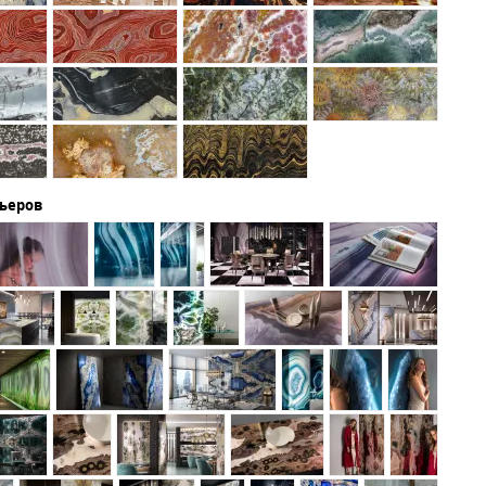
рьеров