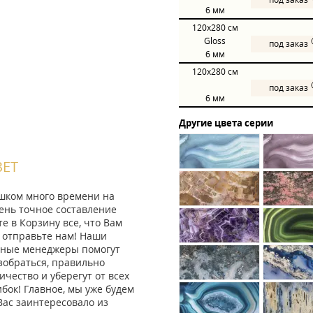
6 мм
120x280
см
Gloss
под заказ
6 мм
120x280
см
под заказ
6 мм
Другие цвета серии
ВЕТ
ишком много времени на
ень точное составление
те в Корзину все, что Вам
 отправьте нам! Наши
ные менеджеры помогут
зобраться, правильно
ичество и уберегут от всех
ок! Главное, мы уже будем
Вас заинтересовало из