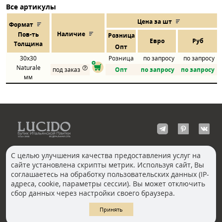
Все артикулы
Цена за шт
Формат
Наличие
Пов
-
ть
Розница
Евро
Руб
Толщина
Опт
30x30
Розница
по запросу
по запросу
Naturale
под заказ
Опт
по запросу
по запросу
мм
С целью улучшения качества предоставления услуг на
сайте установлена скрипты метрик. Используя сайт, Вы
КОНТАКТЫ
соглашаетесь на обработку пользовательских данных (IP-
Волгоград
адреса, cookie, параметры сессии). Вы может отключить
Москва, Пречистенка
Екатеринбург
сбор данных через настройки своего браузера.
Казань
Новосибирск
Ростов-на-Дону
Санкт-Петербург
Принять
Челябинск