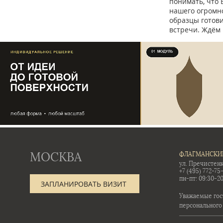
понимать, что 
нашего огромно
образцы готов
встречи. Ждём 
МОСКВА
ФЛАГМАНСКИ
ул. Пречистенк
+7 (495) 772-75
пн-пт: 09:30-20
ЗАПЛАНИРОВАТЬ ВИЗИТ
Уважаемые гос
персонального