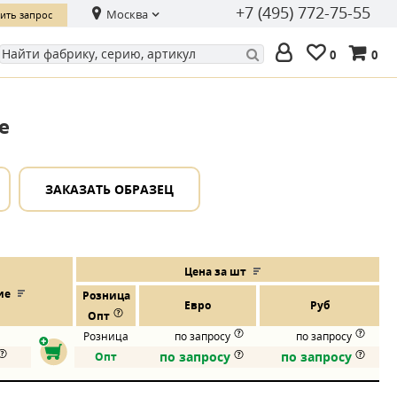
+7 (495) 772-75-55
Москва
ить запрос
0
0
e
ЗАКАЗАТЬ ОБРАЗЕЦ
Цена за шт
ие
Розница
Евро
Руб
Опт
Розница
по запросу
по запросу
по запросу
по запросу
Опт