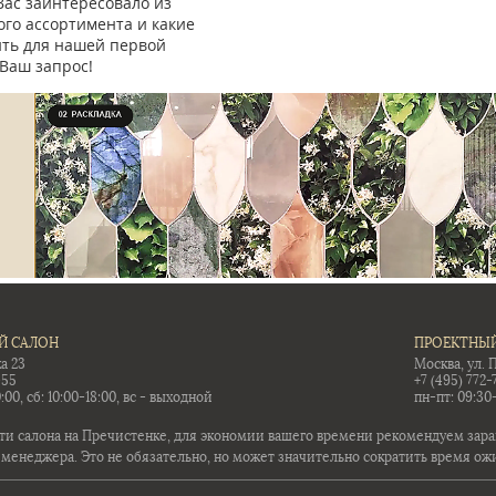
Вас заинтересовало из
го ассортимента и какие
ить для нашей первой
Ваш запрос!
Й САЛОН
ПРОЕКТНЫЙ
а 23
Москва, ул. 
-55
+7 (495) 772-
:00, сб: 10:00-18:00, вс - выходной
пн-пт: 09:30
ти салона на Пречистенке, для экономии вашего времени рекомендуем заран
 менеджера. Это не обязательно, но может значительно сократить время ож