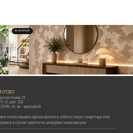
 ОТДЕЛ
Пречистенка 23
75-55 доб. 229
-20:00, сб, вс - выходной
ее согласовывать время визита в субботу через секретаря или
идания в случае занятости дежурных менеджеров.