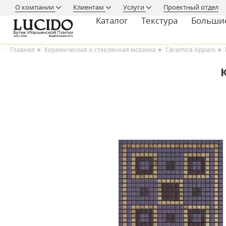
О компании
Клиентам
Услуги
Проектный отдел
Каталог
Текстура
Больши
Главная
Керамическая и стеклянная мозаика
Ceramica Appiani