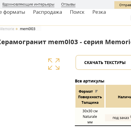
Вдохновляющие интерьеры
Отзывы
Отправ
е форматы
Распродажа
Поиск
Резка
Memorie
mem0l03
Керамогранит mem0l03 - серия Memori
СКАЧАТЬ ТЕКСТУРЫ
Все артикулы
Формат
Пов
ерхнос
ть
Налич
Толщина
30x30
см
Naturale
под заказ
мм