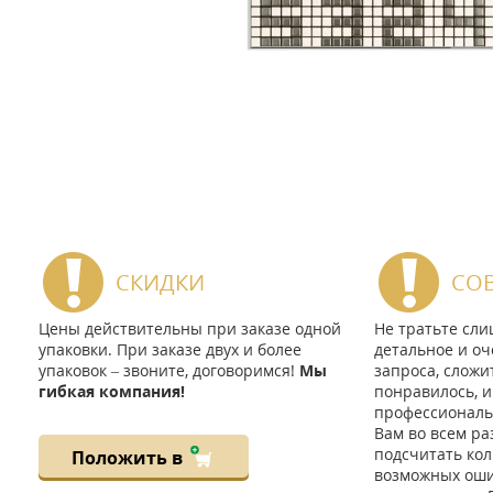
СКИДКИ
СО
Цены действительны при заказе одной
Не тратьте сл
упаковки. При заказе двух и более
детальное и оч
упаковок – звоните, договоримся!
Мы
запроса, сложи
гибкая компания!
понравилось, и
профессиональ
Вам во всем ра
подсчитать кол
Положить в
возможных ошиб