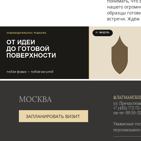
понимать, что 
нашего огромно
образцы готов
встречи. Ждём 
МОСКВА
ФЛАГМАНСКИ
ул. Пречистенк
+7 (495) 772-75
пн-пт: 09:30-20
ЗАПЛАНИРОВАТЬ ВИЗИТ
Уважаемые гос
персонального