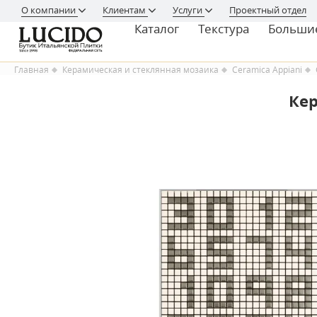
О компании
Клиентам
Услуги
Проектный отдел
Каталог
Текстура
Больши
Главная
Керамическая и стеклянная мозаика
Ceramica Appiani
Кер