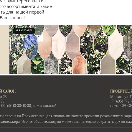
Вас заинтересовало из
го ассортимента и какие
ить для нашей первой
Ваш запрос!
Й САЛОН
ПРОЕКТНЫЙ
а 23
Москва, ул. 
-55
+7 (495) 772-
:00, сб: 10:00-18:00, вс - выходной
пн-пт: 09:30
ти салона на Пречистенке, для экономии вашего времени рекомендуем заран
 менеджера. Это не обязательно, но может значительно сократить время ож