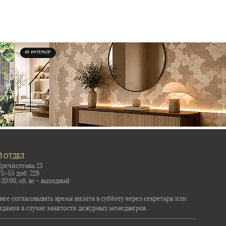
 ОТДЕЛ
Пречистенка 23
75-55 доб. 229
-20:00, сб, вс - выходной
ее согласовывать время визита в субботу через секретаря или
идания в случае занятости дежурных менеджеров.