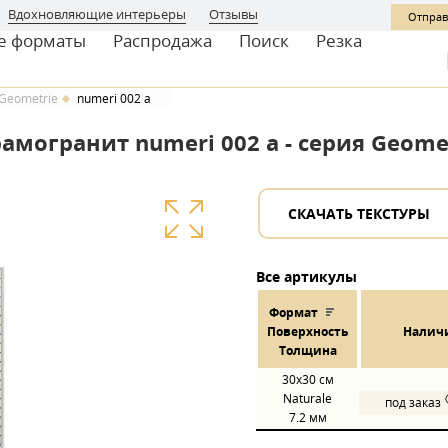
Вдохновляющие интерьеры
Отзывы
Отправ
е форматы
Распродажа
Поиск
Резка
Geometrie
numeri 002 a
амогранит numeri 002 a - серия Geome
СКАЧАТЬ ТЕКСТУРЫ
Все артикулы
Формат
Пов
ерхнос
ть
Налич
Толщина
30x30
см
Naturale
под заказ
7.2 мм