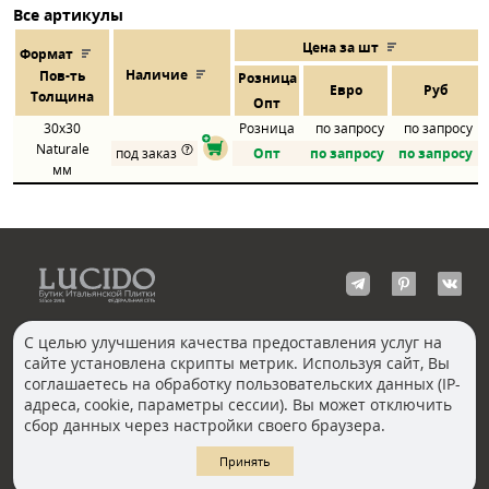
Все артикулы
Цена за шт
Формат
Наличие
Пов
-
ть
Розница
Евро
Руб
Толщина
Опт
30x30
Розница
по запросу
по запросу
Naturale
под заказ
Опт
по запросу
по запросу
мм
С целью улучшения качества предоставления услуг на
сайте установлена скрипты метрик. Используя сайт, Вы
КОНТАКТЫ
соглашаетесь на обработку пользовательских данных (IP-
Волгоград
адреса, cookie, параметры сессии). Вы может отключить
Москва, Пречистенка
Екатеринбург
сбор данных через настройки своего браузера.
Казань
Новосибирск
Ростов-на-Дону
Санкт-Петербург
Принять
Челябинск