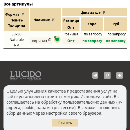
Все артикулы
Цена за шт
Формат
Наличие
Пов
-
ть
Розница
Евро
Руб
Толщина
Опт
30x30
Розница
по запросу
по запросу
Naturale
под заказ
Опт
по запросу
по запросу
мм
С целью улучшения качества предоставления услуг на
сайте установлена скрипты метрик. Используя сайт, Вы
КОНТАКТЫ
соглашаетесь на обработку пользовательских данных (IP-
Волгоград
адреса, cookie, параметры сессии). Вы может отключить
Москва, Пречистенка
Екатеринбург
сбор данных через настройки своего браузера.
Казань
Новосибирск
Ростов-на-Дону
Санкт-Петербург
Принять
Челябинск