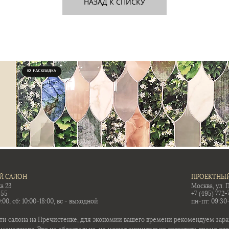
НАЗАД К СПИСКУ
Й САЛОН
ПРОЕКТНЫЙ
а 23
Москва, ул. 
-55
+7 (495) 772-
:00, сб: 10:00-18:00, вс - выходной
пн-пт: 09:30
ти салона на Пречистенке, для экономии вашего времени рекомендуем заран