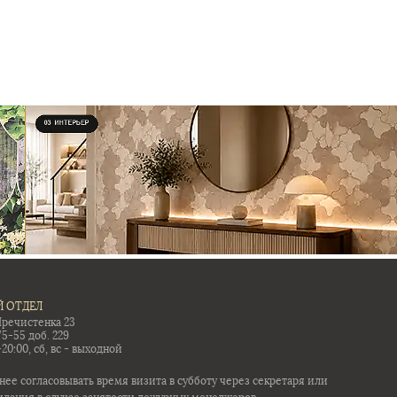
 ОТДЕЛ
Пречистенка 23
75-55 доб. 229
-20:00, сб, вс - выходной
ее согласовывать время визита в субботу через секретаря или