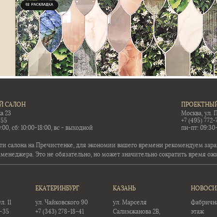
Й САЛОН
ПРОЕКТНЫЙ
а 23
Москва, ул. 
-55
+7 (495) 772-
:00, сб: 10:00-18:00, вс - выходной
пн-пт: 09:30
ти салона на Пречистенке, для экономии вашего времени рекомендуем заран
 менеджера. Это не обязательно, но может значительно сократить время ож
ЕКАТЕРИНБУРГ
КАЗАНЬ
НОВОСИ
. 11
ул. Чайковского 90
ул. Марселя
Фабричная
5-35
+7 (343) 278-18-41
Салимжанова 2В,
этаж