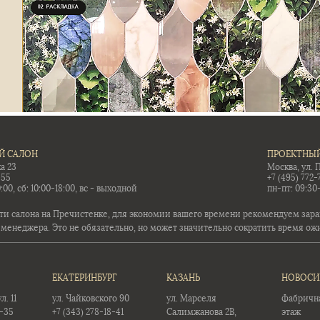
Й САЛОН
ПРОЕКТНЫЙ
а 23
Москва, ул. 
-55
+7 (495) 772-
:00, сб: 10:00-18:00, вс - выходной
пн-пт: 09:30
ти салона на Пречистенке, для экономии вашего времени рекомендуем заран
 менеджера. Это не обязательно, но может значительно сократить время ож
ЕКАТЕРИНБУРГ
КАЗАНЬ
НОВОСИ
. 11
ул. Чайковского 90
ул. Марселя
Фабричная
5-35
+7 (343) 278-18-41
Салимжанова 2В,
этаж