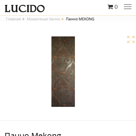
0
Главная
Мозаичные панно
Панно MEKONG
Панно Mekong