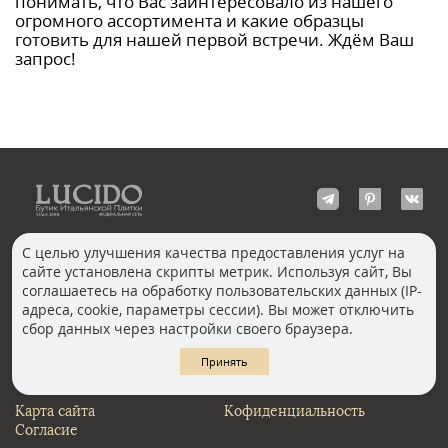
понимать, что Вас заинтересовало из нашего
огромного ассортимента и какие образцы
готовить для нашей первой встречи. Ждём Ваш
запрос!
С целью улучшения качества предоставления услуг на
сайте установлена скрипты метрик. Используя сайт, Вы
КОНТАКТЫ
соглашаетесь на обработку пользовательских данных (IP-
Волгоград
адреса, cookie, параметры сессии). Вы может отключить
Москва, Пречистенка
Екатеринбург
сбор данных через настройки своего браузера.
Казань
Новосибирск
Ростов-на-Дону
Санкт-Петербург
Принять
Челябинск
Карта сайта
Кофиденциальность
Согласие