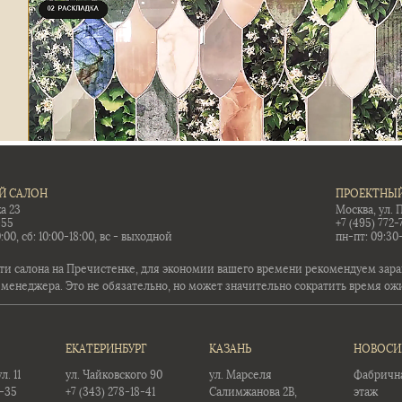
Й САЛОН
ПРОЕКТНЫЙ
а 23
Москва, ул. 
-55
+7 (495) 772-
:00, сб: 10:00-18:00, вс - выходной
пн-пт: 09:30
ти салона на Пречистенке, для экономии вашего времени рекомендуем заран
 менеджера. Это не обязательно, но может значительно сократить время ож
ЕКАТЕРИНБУРГ
КАЗАНЬ
НОВОСИ
. 11
ул. Чайковского 90
ул. Марселя
Фабричная
5-35
+7 (343) 278-18-41
Салимжанова 2В,
этаж