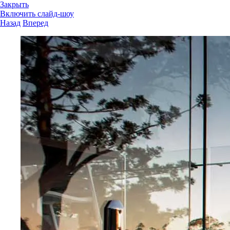
Закрыть
Включить слайд-шоу
Назад
Вперед